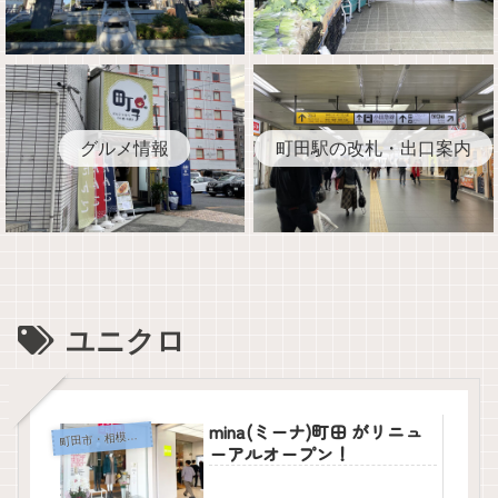
グルメ情報
町田駅の改札・出口案内
ユニクロ
mina(ミーナ)町田 がリニュ
田市・相模原市の店舗
町
ーアルオープン！