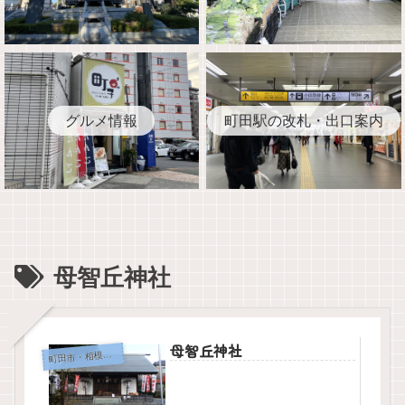
グルメ情報
町田駅の改札・出口案内
母智丘神社
母智丘神社
田市・相模原市の神社・寺院
町