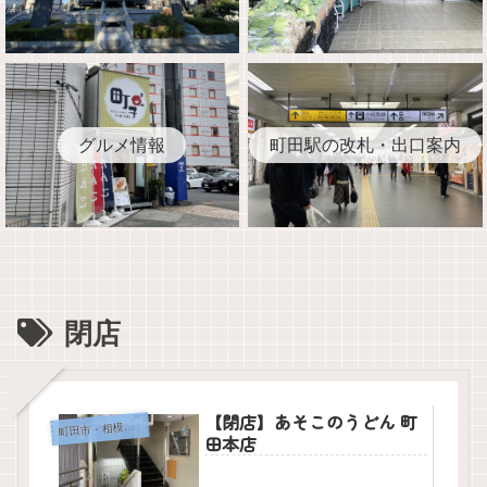
グルメ情報
町田駅の改札・出口案内
閉店
【閉店】あそこのうどん 町
田市・相模原市のグルメ情報
町
田本店