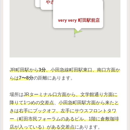
やさいのナイトウ 原町田店
守屋精肉店
very very 町田駅前店
JR町田駅から
3分
、小田急線町田駅東口、南口方面か
らは
7〜8
分
の距離にあります。
場所は
JRターミナル口方面から、文学館通り方面に
降りて1つめの交差点
、
小田急町田駅方面から来たと
きは右手にブックオフ、左手にサウスフロントタワ
ー（町田市民フォーラムのあるビル、1階に倉敷珈琲
店が入っている）がある交差点
にあります。