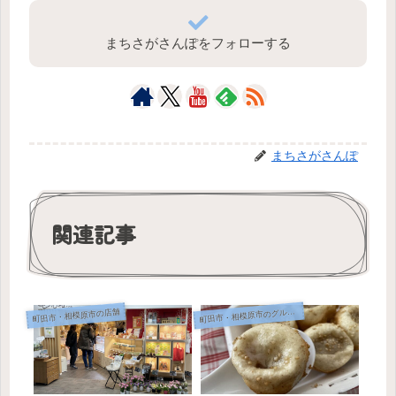
まちさがさんぽをフォローする
まちさがさんぽ
関連記事
町
田市・相模原市のグルメ情報
町田市・相模原市の店舗