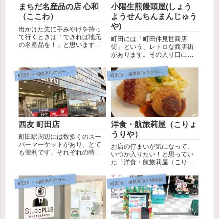
まちだ名産品の店 心和
小陽生煎饅頭屋(しょう
（ここわ）
ようせんちんまんじゅう
や)
出かけた先に手みやげを持っ
て行くときは「できれば地元
町田には「町田仲見世商店
の名産品を！」と思います。
街」という、レトロな商店街
おみやげで話が広がったり、
があります。その入り口にあ
珍しいものなら喜ばれたりす
り、「町田名物、といえばこ
るからです。小田急町田駅直
れ！」と多くの方から推薦さ
町
田市・相模原市のスーパーマーケット
田市・相模原市のグルメ情報
町
近にある「まちだ名産品の店
れている、 焼き小籠包の店
心和」なら出かける直前でも
「小陽生煎饅頭屋（しょうよ
町田の名産品をいろいろ買う
うせんちんまんじゅうや）」
ことが...
の小籠包をテイクアウトして
食べまし...
西友 町田店
洋食・航旅莉屋（こりょ
うりや）
町田駅周辺には数多くのスー
パーマーケットがあり、とて
お店の佇まいが気になって、
も便利です。それぞれの特徴
いつか入りたい！と思ってい
や得意分野を調査してレポー
た「洋食・航旅莉屋（こりょ
トしていきます！今回は、町
うりや）」さんで土曜日にラ
田駅から徒歩3分ほどのところ
ンチを楽しんできました。洋
町
町田市・相模原市の物販店
田市・相模原市のサービス店
にある 西友 町田店です。町田
食・航旅莉屋（こりょうり
市のスーパーマーケット 西友
や）さんのランチ洋食・航旅
町田店の特徴西友町田店...
莉屋（こりょうりや）さんで
ランチを食べました。2人で行
ったの...