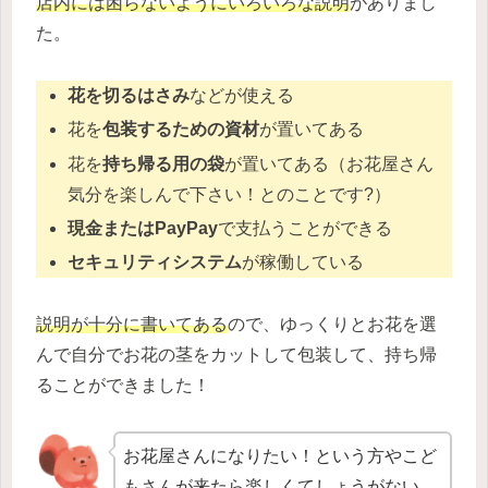
店内には困らないようにいろいろな説明
がありまし
た。
花を切るはさみ
などが使える
花を
包装するための資材
が置いてある
花を
持ち帰る用の袋
が置いてある（お花屋さん
気分を楽しんで下さい！とのことです?）
現金またはPayPay
で支払うことができる
セキュリティシステム
が稼働している
説明が十分に書いてある
ので、ゆっくりとお花を選
んで自分でお花の茎をカットして包装して、持ち帰
ることができました！
お花屋さんになりたい！という方やこど
もさんが来たら楽しくてしょうがない