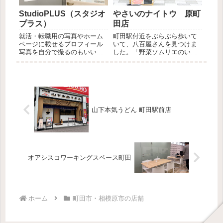
StudioPLUS（スタジオ
やさいのナイトウ 原町
プラス）
田店
就活・転職用の写真やホーム
町田駅付近をぶらぶら歩いて
ページに載せるプロフィール
いて、八百屋さんを見つけま
写真を自分で撮るのもいいけ
した。「野菜ソムリエのいる
れど、どうせなら写真スタジ
八百屋」さん、ということで
オで撮りたいですよね。りす
並んでいる野菜にもこだわり
まる気分転換にプロフィール
を感じます。普段はスーパー
用の写真を撮りたくなり、町
で買うことの多い野菜ですが
田駅から徒歩にある写真スタ
八百屋さんで野菜を買うのは
ジオ「StudioPLUS（スタ...
楽しいですね。やさいのナイ
トウ ...
山下本気うどん 町田駅前店
オアシスコワーキングスペース町田
ホーム
町田市・相模原市の店舗