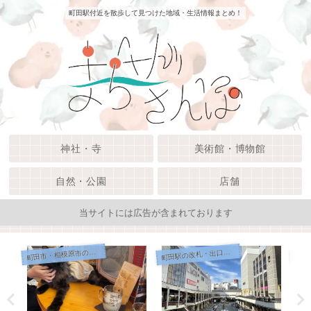
町田駅付近を散歩して見つけた地域・生活情報まとめ！
神社・寺
美術館・博物館
自然・公園
店舗
当サイトには広告が含まれております
町
田市・相模原市のサービス店
田駅の改札・出口案内
町