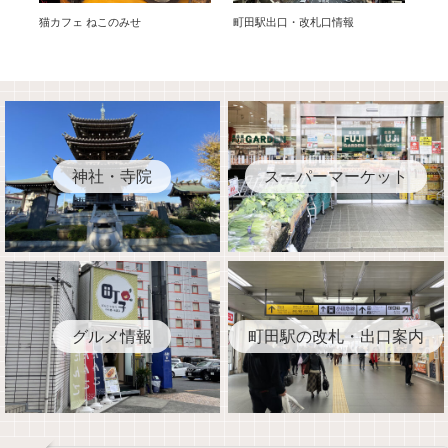
猫カフェ ねこのみせ
町田駅出口・改札口情報
ロピ
神社・寺院
スーパーマーケット
グルメ情報
町田駅の改札・出口案内